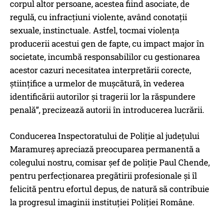
corpul altor persoane, acestea fiind asociate, de
regulă, cu infracțiuni violente, având conotații
sexuale, instinctuale. Astfel, tocmai violența
producerii acestui gen de fapte, cu impact major în
societate, incumbă responsabililor cu gestionarea
acestor cazuri necesitatea interpretării corecte,
științifice a urmelor de mușcătură, în vederea
identificării autorilor și tragerii lor la răspundere
penală”, precizează autorii în introducerea lucrării.
Conducerea Inspectoratului de Poliție al județului
Maramureș apreciază preocuparea permanentă a
colegului nostru, comisar șef de poliție Paul Chende,
pentru perfecționarea pregătirii profesionale și îl
felicită pentru efortul depus, de natură să contribuie
la progresul imaginii instituției Poliției Române.