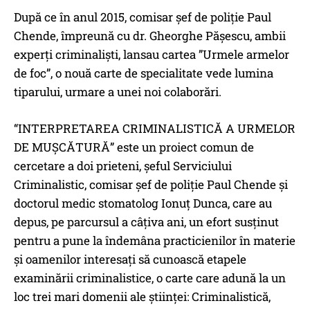
După ce în anul 2015, comisar șef de poliție Paul
Chende, împreună cu dr. Gheorghe Pășescu, ambii
experți criminaliști, lansau cartea ”Urmele armelor
de foc”, o nouă carte de specialitate vede lumina
tiparului, urmare a unei noi colaborări.
“INTERPRETAREA CRIMINALISTICĂ A URMELOR
DE MUȘCĂTURĂ” este un proiect comun de
cercetare a doi prieteni, șeful Serviciului
Criminalistic, comisar șef de poliție Paul Chende și
doctorul medic stomatolog Ionuț Dunca, care au
depus, pe parcursul a câțiva ani, un efort susținut
pentru a pune la îndemâna practicienilor în materie
și oamenilor interesați să cunoască etapele
examinării criminalistice, o carte care adună la un
loc trei mari domenii ale științei: Criminalistică,