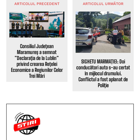
ARTICOLUL PRECEDENT
ARTICOLUL URMĂTOR
Consiliul Județean
Maramureș a semnat
”Declarația de la Lublin”
SIGHETU MARMAŢIEI: Doi
privind crearea Rețelei
conducători auto s-au certat
Economice a Regiunilor Celor
în mijlocul drumului.
Trei Mări
Conflictul a fost aplanat de
Poliție