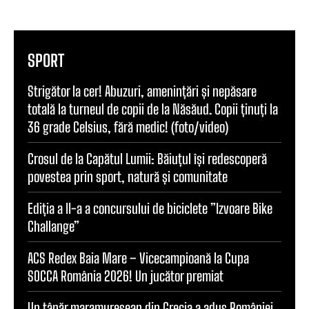
SPORT
Strigător la cer! Abuzuri, amenințări și nepăsare
totală la turneul de copii de la Năsăud. Copii ținuți la
36 grade Celsius, fără medic! (foto/video)
Crosul de la Capătul Lumii: Băiuțul își redescoperă
povestea prin sport, natură și comunitate
Ediția a II-a a concursului de biciclete ”Izvoare Bike
Challange”
ACS Redex Baia Mare – Vicecampioană la Cupa
SOCCA România 2026! Un jucător premiat
Un tânăr maramureșean din Grecia a adus României