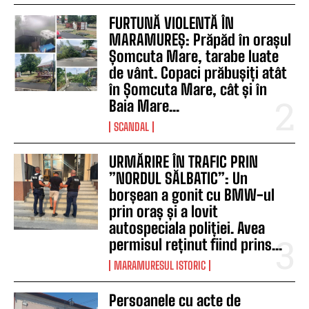
FURTUNĂ VIOLENTĂ ÎN
MARAMUREȘ: Prăpăd în orașul
Șomcuta Mare, tarabe luate
de vânt. Copaci prăbușiți atât
în Șomcuta Mare, cât și în
Baia Mare...
SCANDAL
URMĂRIRE ÎN TRAFIC PRIN
”NORDUL SĂLBATIC”: Un
borșean a gonit cu BMW-ul
prin oraș și a lovit
autospeciala poliției. Avea
permisul reținut fiind prins...
MARAMURESUL ISTORIC
Persoanele cu acte de