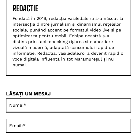
REDACTIE
Fondată în 2016, redacția vasiledale.ro s-a născut la
intersecția dintre jurnalism și dinamismul rețelelor
sociale, punând accent pe formatul video live și pe
optimizarea pentru mobil. Echipa noastră s-a
distins prin fact-checking riguros și o abordare
vizuală modernă, adaptată consumului rapid de
informație. Redacția, vasiledale.ro, a devenit rapid o
voce digitală influentă în tot Maramureșul și nu
numai.
LĂSAȚI UN MESAJ
Nu
Ema