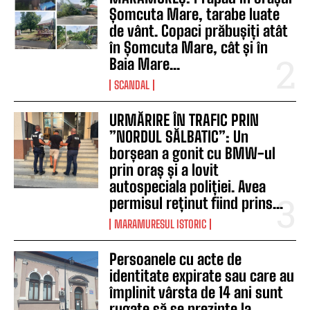
Șomcuta Mare, tarabe luate
de vânt. Copaci prăbușiți atât
în Șomcuta Mare, cât și în
Baia Mare...
SCANDAL
URMĂRIRE ÎN TRAFIC PRIN
”NORDUL SĂLBATIC”: Un
borșean a gonit cu BMW-ul
prin oraș și a lovit
autospeciala poliției. Avea
permisul reținut fiind prins...
MARAMURESUL ISTORIC
Persoanele cu acte de
identitate expirate sau care au
împlinit vârsta de 14 ani sunt
rugate să se prezinte la