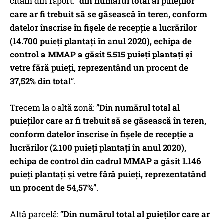
cităm din raport: ”
din numărul total al puieților
care ar fi trebuit să se găsească în teren, conform
datelor înscrise în fișele de recepție a lucrărilor
(14.700 puieți plantați în anul 2020), echipa de
control a MMAP a găsit 5.515 puieți plantați și
vetre fără puieți, reprezentând un procent de
37,52% din tota
l”.
Trecem la o altă zonă: ”
Din numărul total al
puieților care ar fi trebuit să se găsească în teren,
conform datelor înscrise în fișele de recepție a
lucrărilor (2.100 puieți plantați în anul 2020),
echipa de control din cadrul MMAP a găsit 1.146
puieți plantați și vetre fără puieți, reprezentatând
un procent de 54,57%
”.
Altă parcelă: ”
Din numărul total al puieților care ar