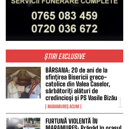
ȘTIRI EXCLUSIVE
BÂRSANA: 20 de ani de la
sfințirea Bisericii greco-
catolice din Valea Caselor,
sărbătoriți alături de
credincioși și PS Vasile Bizău
MARAMUREȘ ACUM
FURTUNĂ VIOLENTĂ ÎN
MARAMUREȘ: Prăpăd în orașul