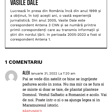
VASILE DALE
Lucrează în presa din România încă din anul 1999 și
a obținut, în toți acești ani, o vastă experiență
jurnalistică. Din anul 2005, Vasile Dale este
corespondent Antena 3 CNN și se numără printre
primii corespondenți care au transmis informații și
știri din nordul țării. In perioada 2005-2023 a fost si
corespondent Antena 1.
1 COMENTARIU
ALEX
ianuarie 31, 2022 La 7:20 am
Pai se vede din satelit ce bine se ingrijeste
padurea acolo in zona. Nu ma mir ca se fura si
se minte si doar se taie, de plantat planteze
Domnul. Vestul Salbatic a Romaniei e acolo. Vai
de noi. Poate intr-o zi o sa ajunga legea si in
Maramuresul istoric.
RĂSPUNDEȚI