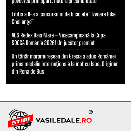
povestea prin sport, natură și comunitate
Ediția a II-a a concursului de biciclete ”Izvoare Bike
Challange”
ACS Redex Baia Mare – Vicecampioană la Cupa
SOCCA România 2026! Un jucător premiat
Un tânăr maramureșean din Grecia a adus României
prima medalie internațională la înot cu labe. Originar
din Rona de Sus