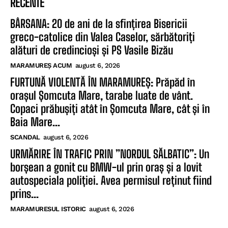
RECENTE
BÂRSANA: 20 de ani de la sfințirea Bisericii
greco-catolice din Valea Caselor, sărbătoriți
alături de credincioși și PS Vasile Bizău
MARAMUREȘ ACUM
august 6, 2026
FURTUNĂ VIOLENTĂ ÎN MARAMUREȘ: Prăpăd în
orașul Șomcuta Mare, tarabe luate de vânt.
Copaci prăbușiți atât în Șomcuta Mare, cât și în
Baia Mare...
SCANDAL
august 6, 2026
URMĂRIRE ÎN TRAFIC PRIN ”NORDUL SĂLBATIC”: Un
borșean a gonit cu BMW-ul prin oraș și a lovit
autospeciala poliției. Avea permisul reținut fiind
prins...
MARAMURESUL ISTORIC
august 6, 2026