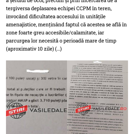
a șefului de ocol, precum și prin încercarea de a
tergiversa deplasarea echipei CCPM în teren,
invocând dificultatea accesului în unitățile
amenajistice, menținând faptul că acestea se află în
zone foarte greu accesibile/calamitate, iar
parcurgea lor necesită o perioadă mare de timp
(aproximativ 10 zile) (…)