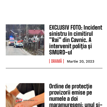
EXCLUSIV FOTO: Incident
sinistru în cimitirul
”Rai” din Cavnic. A
intervenit poliția și
SMURD-ul
DRAMĂ
Martie 20, 2023
Ordine de protecție
provizorii emise pe
numele a doi
maramureşeni: unul şi-