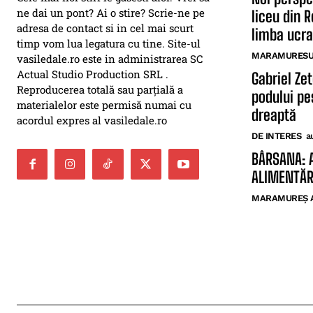
ne dai un pont? Ai o stire? Scrie-ne pe
liceu din 
adresa de contact si in cel mai scurt
limba ucr
timp vom lua legatura cu tine. Site-ul
MARAMURESUL
vasiledale.ro este in administrarea SC
Actual Studio Production SRL .
Gabriel Ze
Reproducerea totală sau parțială a
podului pes
materialelor este permisă numai cu
dreaptă
acordul expres al vasiledale.ro
DE INTERES
a
BÂRSANA: 
ALIMENTĂR
MARAMUREȘ 