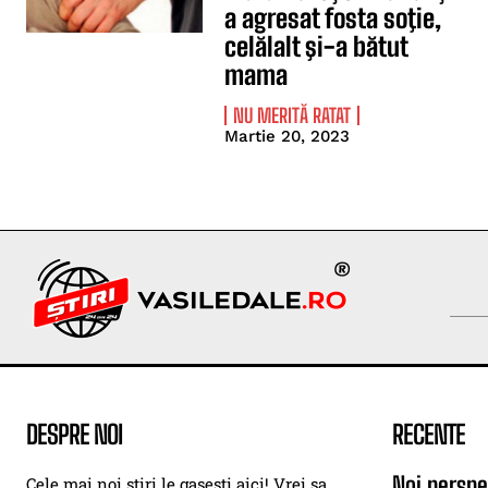
a agresat fosta soţie,
celălalt şi-a bătut
mama
NU MERITĂ RATAT
Martie 20, 2023
DESPRE NOI
RECENTE
Noi perspe
Cele mai noi stiri le gasesti aici! Vrei sa