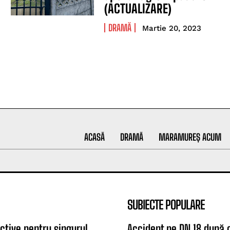
(ACTUALIZARE)
DRAMĂ
Martie 20, 2023
ACASĂ
DRAMĂ
MARAMUREȘ ACUM
SUBIECTE POPULARE
ctive pentru singurul
Accident pe DN 18 după