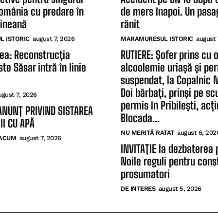
România cu predare în
de mers înapoi. Un pasag
aineană
rănit
 ISTORIC
august 7, 2026
MARAMURESUL ISTORIC
august 
tea: Reconstrucția
RUTIERE: Șofer prins cu 
te Săsar intră în linie
alcoolemie uriașă și pe
suspendat, la Copalnic 
Doi bărbați, prinși pe sc
ugust 7, 2026
permis în Pribilești, acț
ANUNȚ PRIVIND SISTAREA
Blocada...
II CU APĂ
NU MERITĂ RATAT
august 6, 202
ACUM
august 7, 2026
INVITAȚIE la dezbaterea 
Noile reguli pentru const
prosumatori
DE INTERES
august 5, 2026