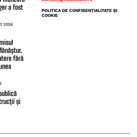
er a fost
POLITICA DE CONFIDENŢIALITATE ŞI
COOKIE
7, 2026
o
rmisul
Mănăștur.
utere fără
iunea
6
publică
rucții și