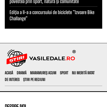
povestea prin sport, natură și comunitate
Ediția a II-a a concursului de biciclete ”Izvoare Bike
Challange”
ACASĂ
DRAMĂ
MARAMUREȘ ACUM
SPORT
NU MERITĂ RATAT
DE INTERES
ȘTIRI PE REGIUNI
DESPRE NOI