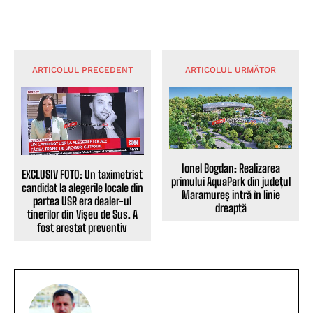
ARTICOLUL PRECEDENT
ARTICOLUL URMĂTOR
Ionel Bogdan: Realizarea
EXCLUSIV FOTO: Un taximetrist
primului AquaPark din județul
candidat la alegerile locale din
Maramureș intră în linie
partea USR era dealer-ul
dreaptă
tinerilor din Vișeu de Sus. A
fost arestat preventiv