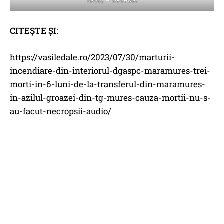
Ionuț – decedat
CITEȘTE ȘI
:
https://vasiledale.ro/2023/07/30/marturii-
incendiare-din-interiorul-dgaspc-maramures-trei-
morti-in-6-luni-de-la-transferul-din-maramures-
in-azilul-groazei-din-tg-mures-cauza-mortii-nu-s-
au-facut-necropsii-audio/