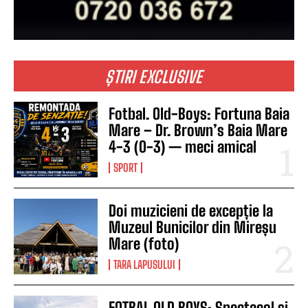
ȘTIRI EXCLUSIVE
Fotbal. Old-Boys: Fortuna Baia
Mare – Dr. Brown’s Baia Mare
4-3 (0-3) — meci amical
SPORT
Doi muzicieni de excepție la
Muzeul Bunicilor din Mireșu
Mare (foto)
TARA LAPUSULUI
FOTBAL OLD BOYS: Spectacol și