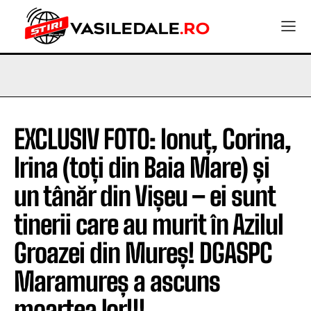
EXCLUSIV FOTO: Ionuț, Corina,
Irina (toți din Baia Mare) și
un tânăr din Vișeu – ei sunt
tinerii care au murit în Azilul
Groazei din Mureș! DGASPC
Maramureș a ascuns
moartea lor!!!