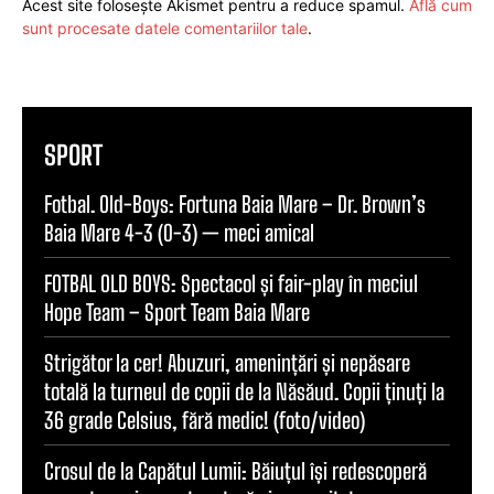
Acest site folosește Akismet pentru a reduce spamul.
Află cum
sunt procesate datele comentariilor tale
.
SPORT
Fotbal. Old-Boys: Fortuna Baia Mare – Dr. Brown’s
Baia Mare 4-3 (0-3) — meci amical
FOTBAL OLD BOYS: Spectacol și fair-play în meciul
Hope Team – Sport Team Baia Mare
Strigător la cer! Abuzuri, amenințări și nepăsare
totală la turneul de copii de la Năsăud. Copii ținuți la
36 grade Celsius, fără medic! (foto/video)
Crosul de la Capătul Lumii: Băiuțul își redescoperă