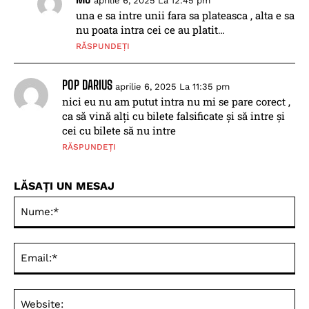
aprilie 6, 2025 La 12:45 pm
una e sa intre unii fara sa plateasca , alta e sa
nu poata intra cei ce au platit…
RĂSPUNDEȚI
POP DARIUS
aprilie 6, 2025 La 11:35 pm
nici eu nu am putut intra nu mi se pare corect ,
ca să vină alți cu bilete falsificate și să intre și
cei cu bilete să nu intre
RĂSPUNDEȚI
LĂSAȚI UN MESAJ
Nu
Ema
Web