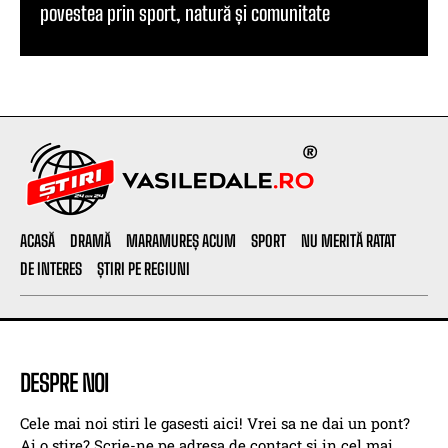
povestea prin sport, natură și comunitate
ACASĂ
DRAMĂ
MARAMUREȘ ACUM
SPORT
NU MERITĂ RATAT
DE INTERES
ȘTIRI PE REGIUNI
DESPRE NOI
Cele mai noi stiri le gasesti aici! Vrei sa ne dai un pont?
Ai o stire? Scrie-ne pe adresa de contact si in cel mai