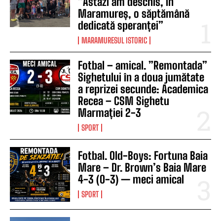
”Astăzi am deschis, în
Maramureș, o săptămână
dedicată speranței”
MARAMURESUL ISTORIC
Fotbal – amical. ”Remontada”
Sighetului în a doua jumătate
a reprizei secunde: Academica
Recea – CSM Sighetu
Marmației 2-3
SPORT
Fotbal. Old-Boys: Fortuna Baia
Mare – Dr. Brown’s Baia Mare
4-3 (0-3) — meci amical
SPORT