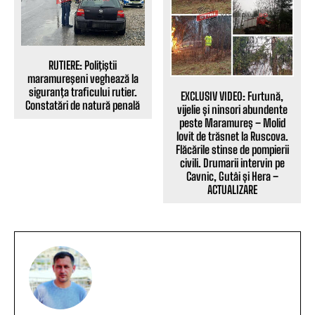
RUTIERE: Poliţiştii
maramureşeni veghează la
siguranţa traficului rutier.
EXCLUSIV VIDEO: Furtună,
Constatări de natură penală
vijelie și ninsori abundente
peste Maramureș – Molid
lovit de trăsnet la Ruscova.
Flăcările stinse de pompierii
civili. Drumarii intervin pe
Cavnic, Gutâi și Hera –
ACTUALIZARE