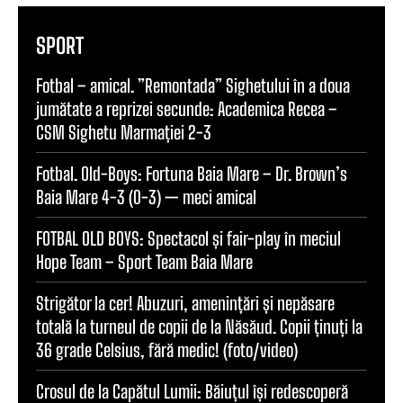
SPORT
Fotbal – amical. ”Remontada” Sighetului în a doua
jumătate a reprizei secunde: Academica Recea –
CSM Sighetu Marmației 2-3
Fotbal. Old-Boys: Fortuna Baia Mare – Dr. Brown’s
Baia Mare 4-3 (0-3) — meci amical
FOTBAL OLD BOYS: Spectacol și fair-play în meciul
Hope Team – Sport Team Baia Mare
Strigător la cer! Abuzuri, amenințări și nepăsare
totală la turneul de copii de la Năsăud. Copii ținuți la
36 grade Celsius, fără medic! (foto/video)
Crosul de la Capătul Lumii: Băiuțul își redescoperă