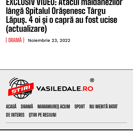
EXCLUSIV VIDEO: Atacul maidanezilor
lângă Spitalul Orășenesc Târgu
Lăpuș. 4 oi și o capră au fost ucise
(actualizare)
DRAMĂ
Noiembrie 23, 2022
ACASĂ
DRAMĂ
MARAMUREȘ ACUM
SPORT
NU MERITĂ RATAT
DE INTERES
ȘTIRI PE REGIUNI