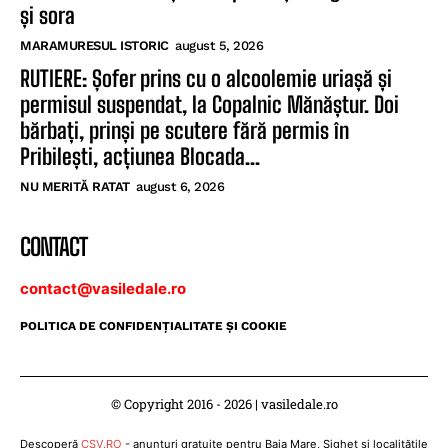
și sora
MARAMURESUL ISTORIC
august 5, 2026
RUTIERE: Șofer prins cu o alcoolemie uriașă și
permisul suspendat, la Copalnic Mănăștur. Doi
bărbați, prinși pe scutere fără permis în
Pribilești, acțiunea Blocada...
NU MERITĂ RATAT
august 6, 2026
CONTACT
contact@vasiledale.ro
POLITICA DE CONFIDENŢIALITATE ŞI COOKIE
© Copyright 2016 - 2026 | vasiledale.ro
Descoperă
CSV.RO
- anunțuri gratuite pentru Baia Mare, Sighet și localitățile