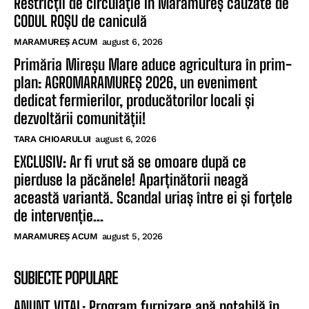
Restricții de circulație în Maramureș cauzate de
CODUL ROȘU de caniculă
MARAMUREȘ ACUM
august 6, 2026
Primăria Mireșu Mare aduce agricultura în prim-
plan: AGROMARAMUREȘ 2026, un eveniment
dedicat fermierilor, producătorilor locali și
dezvoltării comunității!
TARA CHIOARULUI
august 6, 2026
EXCLUSIV: Ar fi vrut să se omoare după ce
pierduse la păcănele! Aparținătorii neagă
această variantă. Scandal uriaș între ei și forțele
de intervenție...
MARAMUREȘ ACUM
august 5, 2026
SUBIECTE POPULARE
ANUNȚ VITAL: Program furnizare apă potabilă în