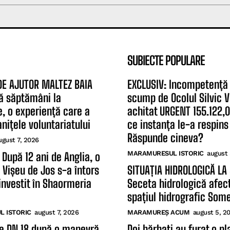
SUBIECTE POPULARE
DE AJUTOR MALTEZ BAIA
EXCLUSIV: Incompetență 
ă săptămâni la
scump de Ocolul Silvic V
, o experiență care a
achitat URGENT 155.122,0
nițele voluntariatului
ce instanța le-a respins
Răspunde cineva?
ugust 7, 2026
MARAMURESUL ISTORIC
august 
 După 12 ani de Anglia, o
n Vișeu de Jos s-a întors
SITUAȚIA HIDROLOGICĂ LA
investit în Shaormeria
Seceta hidrologică afec
spațiul hidrografic Som
 ISTORIC
august 7, 2026
MARAMUREȘ ACUM
august 5, 2
e DN 18 după o manevră
Doi bărbați au furat o pl