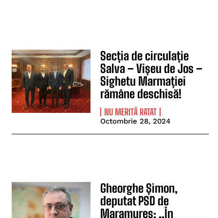
Secția de circulație
Salva – Vișeu de Jos –
Sighetu Marmației
rămâne deschisă!
NU MERITĂ RATAT
Octombrie 28, 2024
Gheorghe Șimon,
deputat PSD de
Maramureș: „În