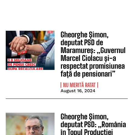
Gheorghe Șimon,
deputat PSD de
Maramureș: „Guvernul
Marcel Ciolacu și-a
respectat promisiunea
față de pensionari”
NU MERITĂ RATAT
August 16, 2024
Gheorghe Șimon,
deputat PSD: „România
în Topul Producției