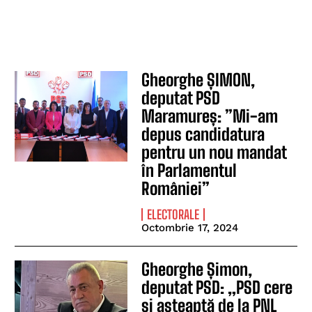
Gheorghe ȘIMON,
deputat PSD
Maramureș: ”Mi-am
depus candidatura
pentru un nou mandat
în Parlamentul
României”
ELECTORALE
Octombrie 17, 2024
Gheorghe Șimon,
deputat PSD: „PSD cere
și așteaptă de la PNL