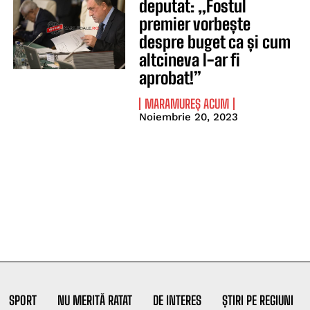
deputat: „Fostul
premier vorbește
despre buget ca și cum
altcineva l-ar fi
aprobat!”
MARAMUREȘ ACUM
Noiembrie 20, 2023
SPORT
NU MERITĂ RATAT
DE INTERES
ȘTIRI PE REGIUNI