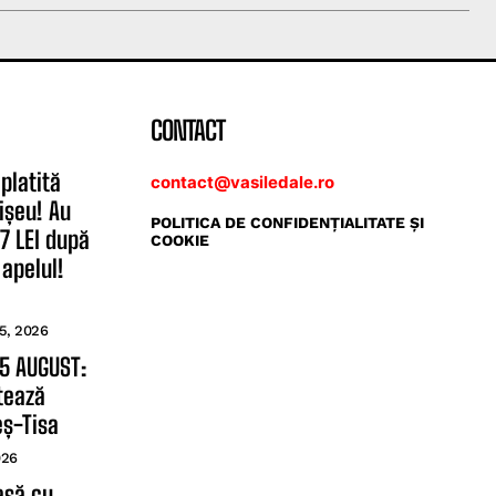
CONTACT
platită
contact@vasiledale.ro
ișeu! Au
POLITICA DE CONFIDENŢIALITATE ŞI
7 LEI după
COOKIE
 apelul!
5, 2026
 5 AUGUST:
tează
eș-Tisa
026
asă cu