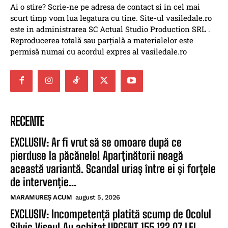
Ai o stire? Scrie-ne pe adresa de contact si in cel mai
scurt timp vom lua legatura cu tine. Site-ul vasiledale.ro
este in administrarea SC Actual Studio Production SRL .
Reproducerea totală sau parțială a materialelor este
permisă numai cu acordul expres al vasiledale.ro
RECENTE
EXCLUSIV: Ar fi vrut să se omoare după ce
pierduse la păcănele! Aparținătorii neagă
această variantă. Scandal uriaș între ei și forțele
de intervenție...
MARAMUREȘ ACUM
august 5, 2026
EXCLUSIV: Incompetență platită scump de Ocolul
Silvic Vișeu! Au achitat URGENT 155.122,07 LEI