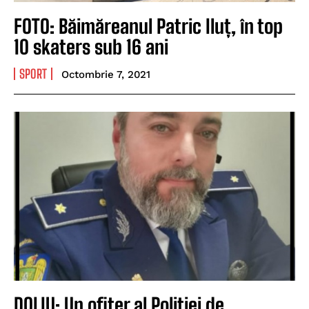
FOTO: Băimăreanul Patric Iluț, în top
10 skaters sub 16 ani
SPORT
Octombrie 7, 2021
DOLIU: Un ofiţer al Poliţiei de